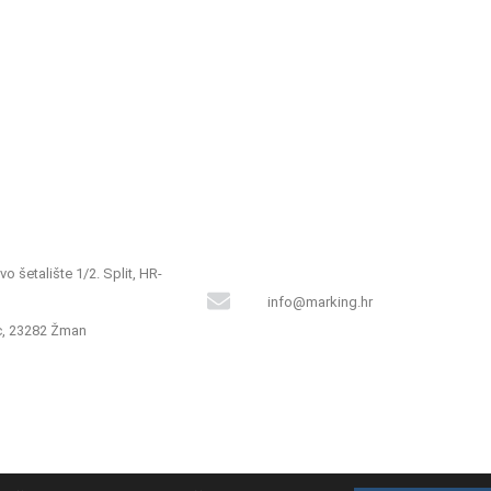
o šetalište 1/2. Split, HR-
info@marking.hr
, 23282 Žman