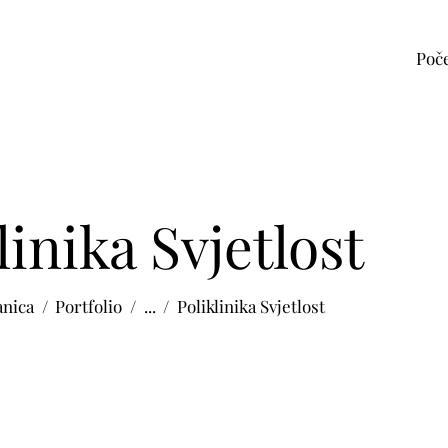
Poč
linika Svjetlost
anica
Portfolio
...
Poliklinika Svjetlost