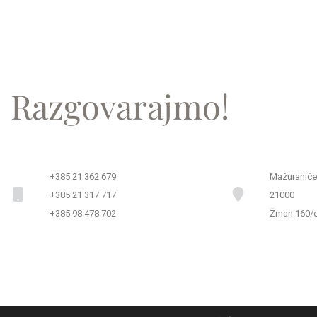
i radit ćete to samo
JEDNOM!
Razgovarajmo!
+385 21 362 679
Mažuranićev
+385 21 317 717
21000
+385 98 478 702
Žman 160/c
mark- ING
© 2026.
I am root