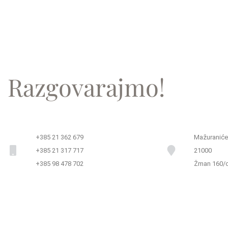
RADITE s nama
i radit ćete to samo
JEDNOM!
Razgovarajmo!
+385 21 362 679
Mažuranićev
+385 21 317 717
21000
+385 98 478 702
Žman 160/c