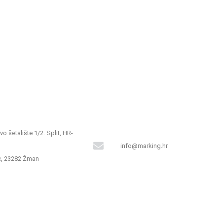
o šetalište 1/2. Split, HR-
info@marking.hr
, 23282 Žman